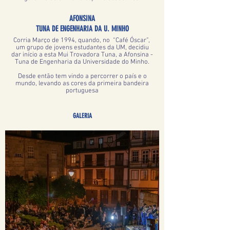
AFONSINA
TUNA DE ENGENHARIA DA U. MINHO
Corria Março de 1994, quando, no “Café Óscar”,
um grupo de jovens estudantes da UM, decidiu
dar início a esta Mui Trovadora Tuna, a Afonsina -
Tuna de Engenharia da Universidade do Minho.
Desde então tem vindo a percorrer o país e o
mundo, levando as cores da primeira bandeira
portuguesa
GALERIA