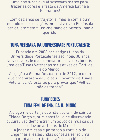
uma das tunas que atravessará mares para
trazer as cores e a festa da América Latina a
Guimarães!
Com dez anos de trajetória, mas já com álbum
editado e participações em festivais na Península
Ibérica, prometem um cheirinho do México lindo e
querido!
TUNA VETERANA DA UNIVERSIDADE PORTUCALENSE
Fundada em 2008 por antigos tunos da
Universidade Portucalense são, hoje, 30 anos
volvidos desde que começaram nas lides tuneris,
uma das Tunas Veteranas mais ativas de Portugal
e do Mundo.
A ligação a Guimarães data já de 2012, ano em
que organizaram aqui o seu I Encontro de Tunas
Veteranas. Cá estarão para provar que “Velhos,
são os trapos!”
TUNO'BEBES
TUNA FEM. DE ENG. DA U. MINHO
A viagem é curta, já que não tiveram de sair da
Cidade Berço e, num espetáculo de diversidade
cultural, vão demonstrar um pouco da música que
se faz pelas tunas do Minho!
A jogar em casa e portando a cor tijolo de
Engenharia, estas lindas donzelas serão uma
garantia de um forte espírito académico!